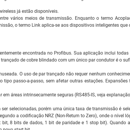
wireless
já estão disponíveis.
ntre vários meios de transmissão. Enquanto o termo Acopla
smissão, o termo
Link
aplica-se aos dispositivos inteligentes qu
ntemente encontrada no Profibus. Sua aplicação inclui todas 
 trançado de cobre blindado com um único par condutor é o sufi
nuseada. O uso de par trançado não requer nenhum conhecimento
o tipo passo-a-passo, sem afetar outras estações. Expansões 
em áreas intrinsecamente seguras (RS485-IS, veja explanação 
m ser selecionadas, porém uma única taxa de transmissão é sel
segundo a codificação NRZ (
Non-Return to Zero
), onde o nível l
t bit
, 8 bits de dados, 1 bit de paridade e 1
stop bit
). Quando a
um novo
start bit
.