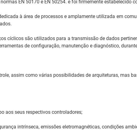
s normas EN 50170 e EN 50254. e foi firmemente estabelecido c
 dedicada à área de processos e amplamente utilizada em comun
çados.
rviços cíclicos são utilizados para a transmissão de dados pe
s ferramentas de configuração, manutenção e diagnóstico, durant
trole, assim como várias possibilidades de arquiteturas, mas ba
o aos seus respectivos controladores;
urança intrínseca, emissões eletromagnéticas, condições ambie