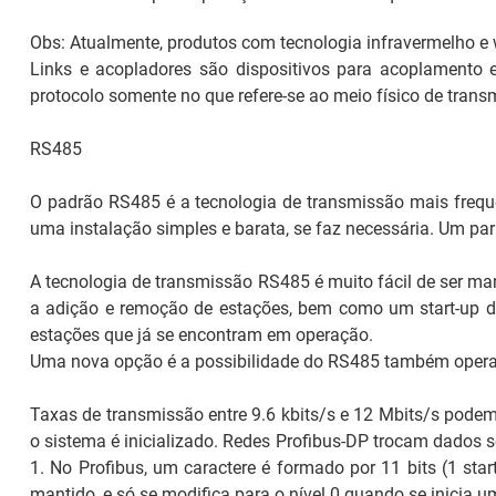
Obs:
Atualmente, produtos com tecnologia infravermelho e
Links
e acopladores são dispositivos para acoplamento e
protocolo somente no que refere-se ao meio físico de tran
RS485
O padrão RS485 é a tecnologia de transmissão mais freque
uma instalação simples e barata, se faz necessária. Um par
A tecnologia de transmissão RS485 é muito fácil de ser ma
a adição e remoção de estações, bem como um
start-up
d
estações que já se encontram em operação.
Uma nova opção é a possibilidade do RS485 também operar 
Taxas de transmissão entre 9.6 kbits/s e 12 Mbits/s pode
o sistema é inicializado. Redes Profibus-DP trocam dados 
1. No Profibus, um caractere é formado por 11 bits (1
star
mantido, e só se modifica para o nível 0 quando se inicia 