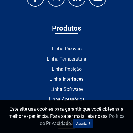
Produtos
Linha Pressão
Linha Temperatura
Linha Posição
Linha Interfaces
Linha Software
Linha Acessórios
Este site usa cookies para garantir que você obtenha a
melhor experiência. Para saber mais, leia nossa
Política
Link's
de Privacidade
.
Aceitar!