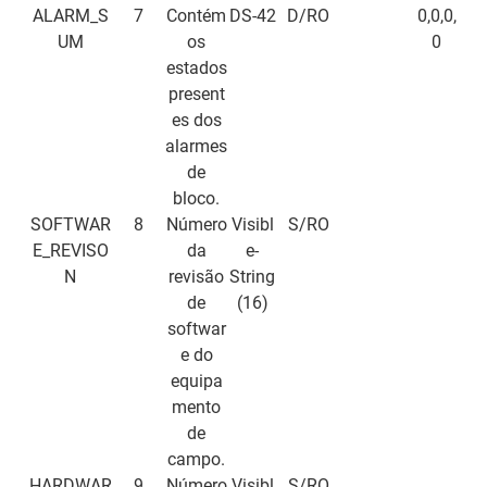
ALARM_S
7
Contém
DS-42
D/RO
0,0,0,
UM
os
0
estados
present
es dos
alarmes
de
bloco.
SOFTWAR
8
Número
Visibl
S/RO
E_REVISO
da
e-
N
revisão
String
de
(16)
softwar
e
do
equipa
mento
de
campo.
HARDWAR
9
Número
Visibl
S/RO