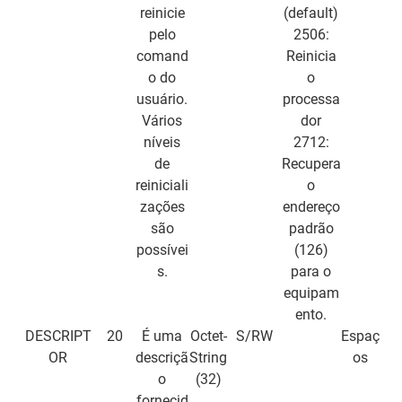
reinicie
(default)
pelo
2506:
comand
Reinicia
o do
o
usuário.
processa
Vários
dor
níveis
2712:
de
Recupera
reiniciali
o
zações
endereço
são
padrão
possívei
(126)
s.
para o
equipam
ento.
DESCRIPT
20
É uma
Octet-
S/RW
Espaç
OR
descriçã
String
os
o
(32)
fornecid