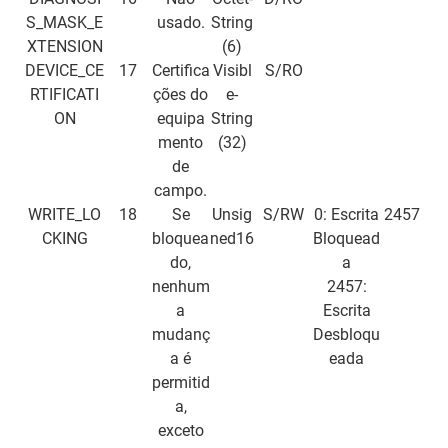
S_MASK_E
usado.
String
XTENSION
(6)
DEVICE_CE
17
Certifica
Visibl
S/RO
RTIFICATI
ções do
e-
ON
equipa
String
mento
(32)
de
campo.
WRITE_LO
18
Se
Unsig
S/RW
0: Escrita
2457
CKING
bloquea
ned16
Bloquead
do,
a
nenhum
2457:
a
Escrita
mudanç
Desbloqu
a é
eada
permitid
a,
exceto