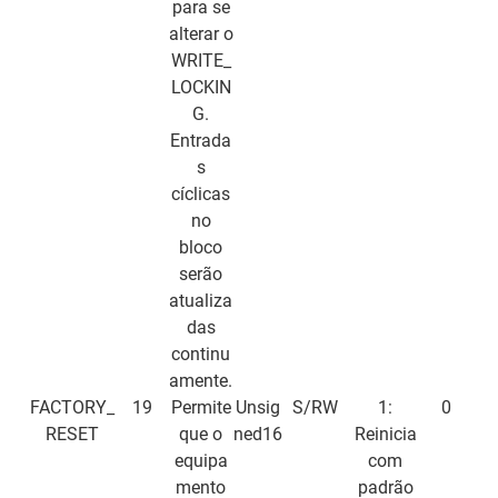
para se
alterar o
WRITE_
LOCKIN
G.
Entrada
s
cíclicas
no
bloco
serão
atualiza
das
continu
amente.
FACTORY_
19
Permite
Unsig
S/RW
1:
0
RESET
que o
ned16
Reinicia
equipa
com
mento
padrão