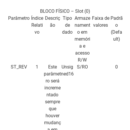
BLOCO FÍSICO – Slot (0)
Parâmetro
Índice
Descriç
Tipo
Armaze
Faixa de
Padrã
Relati
ão
de
nament
valores
o
vo
dado
o em
(Defa
memóri
ult)
a e
acesso
R/W
ST_REV
1
Este
Unsig
S/RO
0
parâmet
ned16
ro será
increme
ntado
sempre
que
houver
mudanç
a em