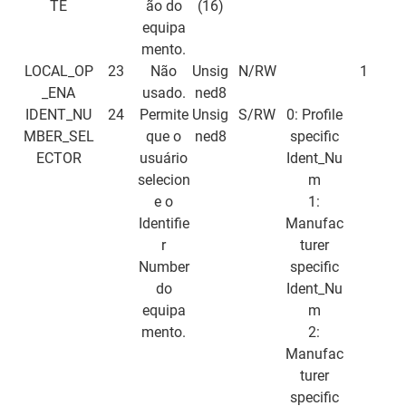
TE
ão do
(16)
equipa
mento.
LOCAL_OP
23
Não
Unsig
N/RW
1
_ENA
usado.
ned8
IDENT_NU
24
Permite
Unsig
S/RW
0: Profile
MBER_SEL
que o
ned8
specific
ECTOR
usuário
Ident_Nu
selecion
m
e o
1:
Identifie
Manufac
r
turer
Number
specific
do
Ident_Nu
equipa
m
mento.
2:
Manufac
turer
specific