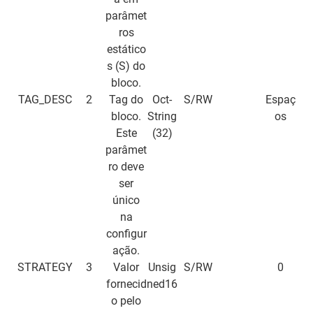
parâmet
ros
estático
s (S) do
bloco.
TAG_DESC
2
Tag
do
Oct-
S/RW
Espaç
bloco.
String
os
Este
(32)
parâmet
ro deve
ser
único
na
configur
ação.
STRATEGY
3
Valor
Unsig
S/RW
0
fornecid
ned16
o pelo