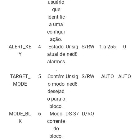
usuário
que
identific
a uma
configur
ação.
ALERT_KE
4
Estado
Unsig
S/RW
1 a 255
0
Y
atual de
ned8
alarmes
.
TARGET_
5
Contém
Unsig
S/RW
AUTO
AUTO
MODE
o modo
ned8
desejad
o para o
bloco.
MODE_BL
6
Modo
DS-37
D/RO
K
corrente
do
bloco.