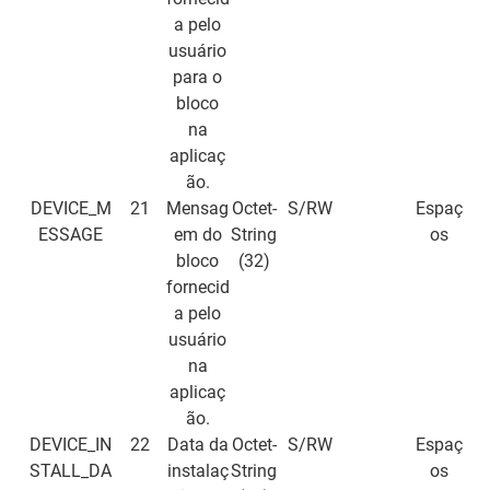
a pelo
usuário
para o
bloco
na
aplicaç
ão.
DEVICE_M
21
Mensag
Octet-
S/RW
Espaç
ESSAGE
em do
String
os
bloco
(32)
fornecid
a pelo
usuário
na
aplicaç
ão.
DEVICE_IN
22
Data da
Octet-
S/RW
Espaç
STALL_DA
instalaç
String
os