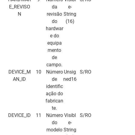
E_REVISO
da
e-
N
revisão
String
do
(16)
hardwar
e do
equipa
mento
de
campo.
DEVICE_M
10
Número
Unsig
S/RO
AN_ID
de
ned16
identific
ação do
fabrican
te.
DEVICE_ID
11
Número
Visibl
S/RO
do
e-
modelo
String