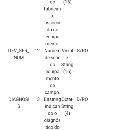
do
(16)
fabrican
te
associa
do ao
equipa
mento.
DEV_SER_
12
Número
Visibl
S/RO
NUM
de série
e-
do
String
equipa
(16)
mento
de
campo.
DIAGNOSI
13
Bitstring
Octet-
D/RO
S
indican
String
do o
(4)
diagnós
tico do