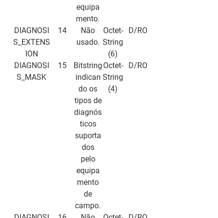
equipa
mento.
DIAGNOSI
14
Não
Octet-
D/RO
S_EXTENS
usado.
String
ION
(6)
DIAGNOSI
15
Bitstring
Octet-
D/RO
S_MASK
indican
String
do os
(4)
tipos de
diagnós
ticos
suporta
dos
pelo
equipa
mento
de
campo.
DIAGNOSI
16
Não
Octet-
D/RO