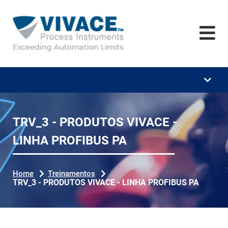
Home
Empresa
Treinamentos
Download's
Vídeos
TRV_3 - PRODUTOS VIVACE -
LINHA PROFIBUS PA
Carreira
Notícias
Home
Treinamentos
TRV_3 - PRODUTOS VIVACE - LINHA PROFIBUS PA
Contato
Se
ar