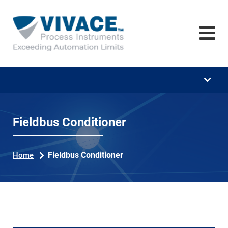
Home
Empresa
Treinamentos
Download's
Vídeos
Fieldbus Conditioner
Carreira
Fieldbus Conditioner
Home
Notícias
Contato
Se
ar