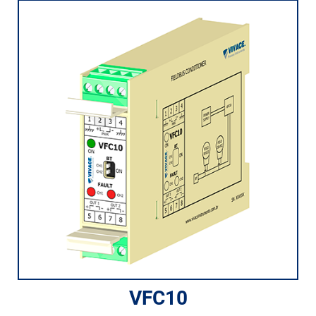
ch
VFC10