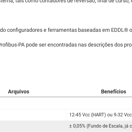
stema, tais como contadores de reversão, final de curso
zando configuradores e ferramentas baseadas em EDDL
®
o
rofibus-PA pode ser encontradas nas descrições dos pro
Arquivos
Benefícios
12-45 Vcc (HART) ou 9-32 Vcc
± 0,05% (Fundo de Escala, já c