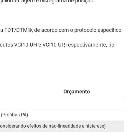
, quilometragem e histograma de posição.
u FDT/DTM
®
, de acordo com o protocolo específico.
dutos VCI10-UH e VCI10-UP, respectivamente, no
Orçamento
 (Profibus-PA)
onsiderando efeitos de não-linearidade e histerese)