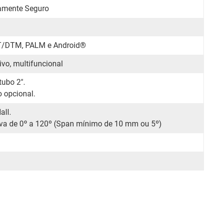
camente Seguro
T/DTM, PALM e Android
®
ivo, multifuncional
ubo 2".
 opcional.
all.
iva de 0º a 120º (Span mínimo de 10 mm ou 5º)