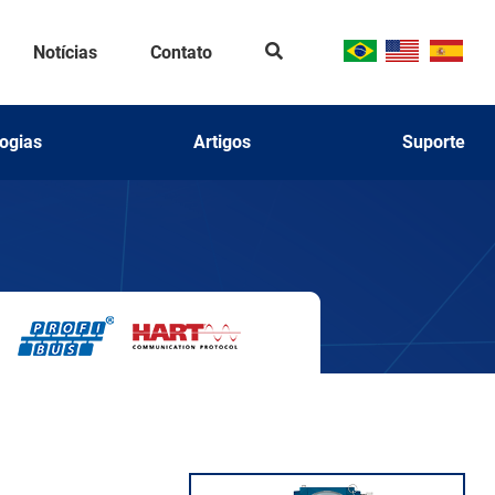
Se
Notícias
Contato
ar
ch
ogias
Artigos
Suporte