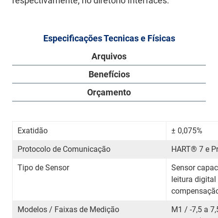
respectivamente, no diretório Interfaces.
Especificações Tecnicas e Físicas
Arquivos
Benefícios
Orçamento
Exatidão
± 0,075%
Protocolo de Comunicação
HART
®
7 e P
Tipo de Sensor
Sensor capac
leitura digita
compensação 
Modelos / Faixas de Medição
M1 / -7,5 a 7