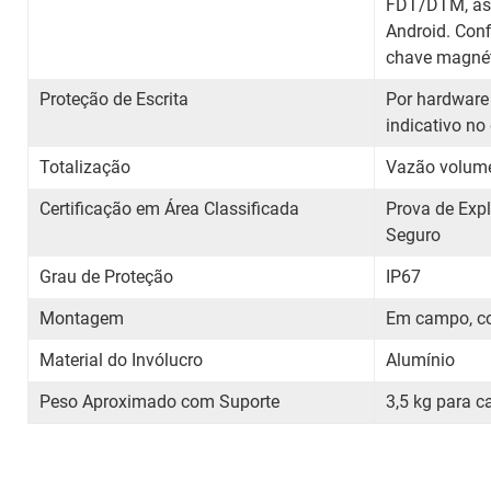
FDT/DTM, as
Android. Conf
chave magnét
Proteção de Escrita
Por hardware
indicativo no
Totalização
Vazão volumét
Certificação em Área Classificada
Prova de Exp
Seguro
Grau de Proteção
IP67
Montagem
Em campo, co
Material do Invólucro
Alumínio
Peso Aproximado com Suporte
3,5 kg para c