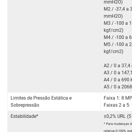
mmH
2
O)
M2 / -37,4 a 
mmH
2
O
M3 / -100 a 1
kgf/cm
2
)
M4 / -100 a 6
M5 / -100 a 2
kgf/cm
2
A2 / 0 a 37,
A3 / 0 a 147,
A4 / 0 a 690 
A5 / 0 a 206
Limites de Pressão Estática e
Faixa 1: 8 M
Sobrepressão
Faixas 2 a 5
Estabilidade*
±0,2% URL
* Para mudanças d
relativa 0-100%, pr