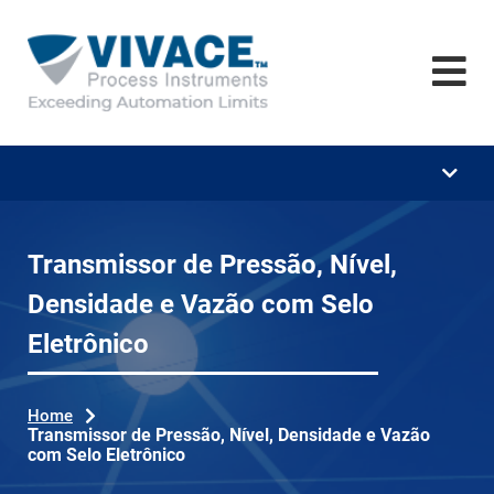
Home
Empresa
Treinamentos
Download's
Vídeos
Transmissor de Pressão, Nível,
Densidade e Vazão com Selo
Carreira
Eletrônico
Notícias
Contato
Home
Transmissor de Pressão, Nível, Densidade e Vazão
com Selo Eletrônico
Se
ar